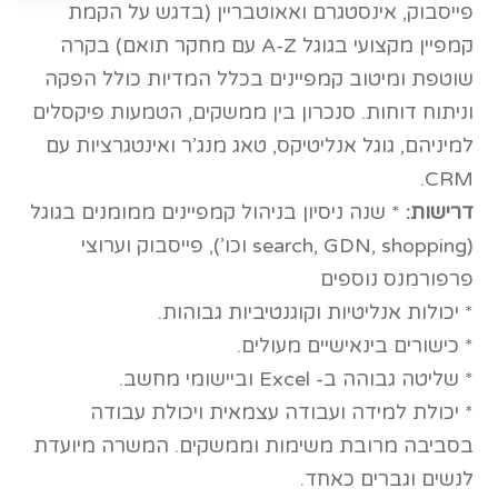
פייסבוק, אינסטגרם ואאוטבריין (בדגש על הקמת
קמפיין מקצועי בגוגל A-Z עם מחקר תואם) בקרה
שוטפת ומיטוב קמפיינים בכלל המדיות כולל הפקה
וניתוח דוחות. סנכרון בין ממשקים, הטמעות פיקסלים
למיניהם, גוגל אנליטיקס, טאג מנג’ר ואינטגרציות עם
CRM.
דרישות:
* שנה ניסיון בניהול קמפיינים ממומנים בגוגל
(search, GDN, shopping וכו’), פייסבוק וערוצי
פרפורמנס נוספים
* יכולות אנליטיות וקוגנטיביות גבוהות.
* כישורים בינאישיים מעולים.
* שליטה גבוהה ב- Excel וביישומי מחשב.
* יכולת למידה ועבודה עצמאית ויכולת עבודה
בסביבה מרובת משימות וממשקים. המשרה מיועדת
לנשים וגברים כאחד.